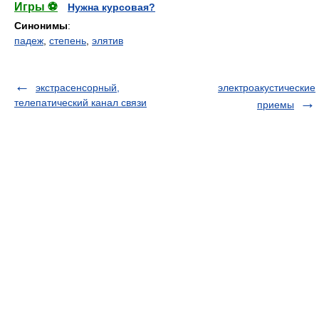
Игры ⚽
Нужна курсовая?
Синонимы
:
падеж
,
степень
,
элятив
экстрасенсорный,
электроакустические
телепатический канал связи
приемы