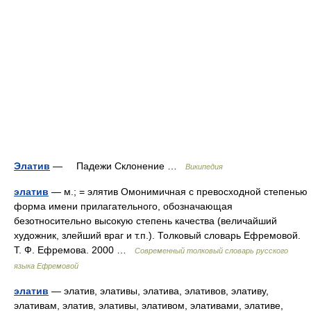
Элатив
— Падежи Склонение …
Википедия
элатив
— м.; = элятив Омонимичная с превосходной степенью
форма имени прилагательного, обозначающая
безотносительно высокую степень качества (величайший
художник, злейший враг и т.п.). Толковый словарь Ефремовой.
Т. Ф. Ефремова. 2000 …
Современный толковый словарь русского
языка Ефремовой
элатив
— элатив, элативы, элатива, элативов, элативу,
элативам, элатив, элативы, элативом, элативами, элативе,