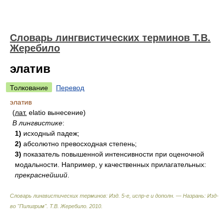
Словарь лингвистических терминов Т.В.
Жеребило
элатив
Толкование
Перевод
элатив
(
лат.
elatio вынесение)
В лингвистике
:
1)
исходный падеж;
2)
абсолютно превосходная степень;
3)
показатель повышенной интенсивности при оценочной
модальности. Например, у качественных прилагательных:
прекраснейший
.
Словарь лингвистических терминов: Изд. 5-е, испр-е и дополн. — Назрань: Изд-
во "Пилигрим"
.
Т.В. Жеребило
.
2010
.