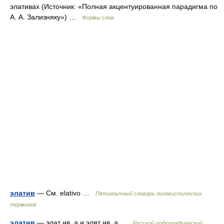
элативах (Источник: «Полная акцентуированная парадигма по
А. А. Зализняку») …
Формы слов
элатив
— См. elativo …
Пятиязычный словарь лингвистических
терминов
элатив
— элат ив, а и элят ив, а …
Русский орфографический