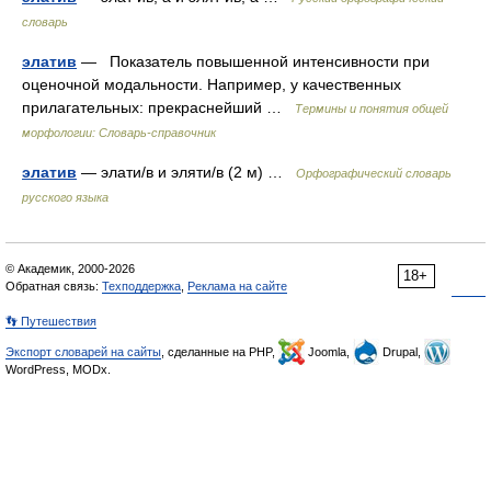
словарь
элатив
— Показатель повышенной интенсивности при
оценочной модальности. Например, у качественных
прилагательных: прекраснейший …
Термины и понятия общей
морфологии: Словарь-справочник
элатив
— элати/в и эляти/в (2 м) …
Орфографический словарь
русского языка
© Академик, 2000-2026
18+
Обратная связь:
Техподдержка
,
Реклама на сайте
👣 Путешествия
Экспорт словарей на сайты
, сделанные на PHP,
Joomla,
Drupal,
WordPress, MODx.