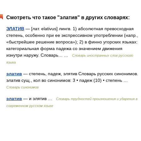
Смотреть что такое "элатив" в других словарях:
ЭЛАТИВ
— [лат. elativus] лингв. 1) абсолютная превосходная
степень, особенно при ее экспрессивном употреблении (напр.,
«быстрейшее решение вопроса»); 2) в финно угорских языках:
категориальная форма падежа со значением движения
изнутри наружу. Словарь… …
Словарь иностранных слов русского
языка
элатив
— степень, падеж, элятив Словарь русских синонимов.
элатив сущ., кол во синонимов: 3 • падеж (10) • степень …
Словарь синонимов
элатив
— и элятив …
Словарь трудностей произношения и ударения в
современном русском языке